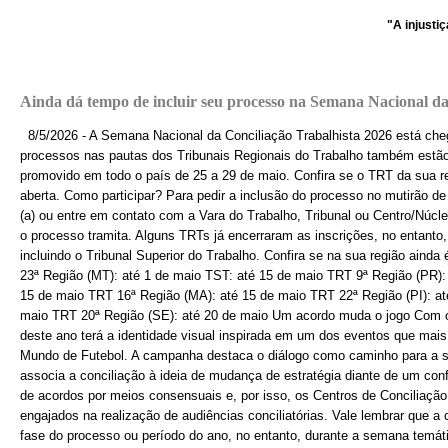
"A injustiça nu
Ainda dá tempo de incluir seu processo na Semana Nacional da
8/5/2026 - A Semana Nacional da Conciliação Trabalhista 2026 está chega
processos nas pautas dos Tribunais Regionais do Trabalho também estão
promovido em todo o país de 25 a 29 de maio. Confira se o TRT da sua r
aberta. Como participar? Para pedir a inclusão do processo no mutirão 
(a) ou entre em contato com a Vara do Trabalho, Tribunal ou Centro/Núcl
o processo tramita. Alguns TRTs já encerraram as inscrições, no entanto
incluindo o Tribunal Superior do Trabalho. Confira se na sua região ainda
23ª Região (MT): até 1 de maio TST: até 15 de maio TRT 9ª Região (PR):
15 de maio TRT 16ª Região (MA): até 15 de maio TRT 22ª Região (PI): a
maio TRT 20ª Região (SE): até 20 de maio Um acordo muda o jogo Com o
deste ano terá a identidade visual inspirada em um dos eventos que mais
Mundo de Futebol. A campanha destaca o diálogo como caminho para a sol
associa a conciliação à ideia de mudança de estratégia diante de um conf
de acordos por meios consensuais e, por isso, os Centros de Conciliação
engajados na realização de audiências conciliatórias. Vale lembrar que a 
fase do processo ou período do ano, no entanto, durante a semana temát