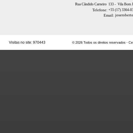
Rua Cândido Carneiro 133
- Vila Bom 
+55 (17) 3364-0
Telefone:
joserobert
Email:
Visitas no site:
970443
© 2026 Todos os direitos reservados - C