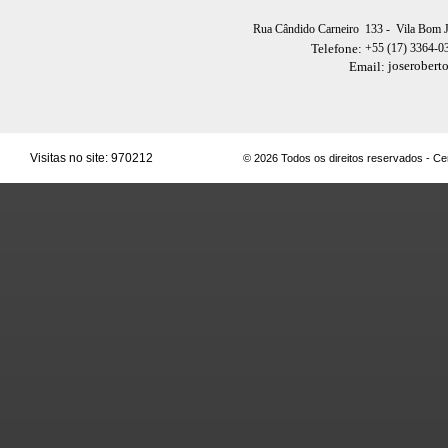
Rua Cândido Carneiro 133
- Vila Bom 
+55 (17) 3364-0
Telefone:
joserobert
Email:
Visitas no site:
970212
© 2026 Todos os direitos reservados - C