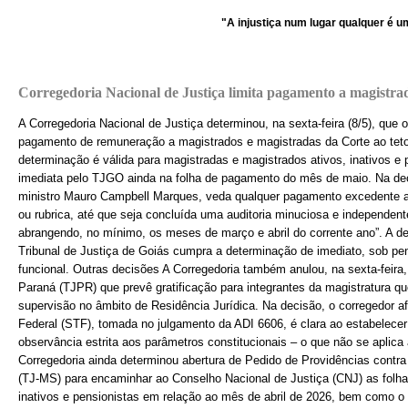
"A injustiça num lugar qualquer é uma am
Corregedoria Nacional de Justiça limita pagamento a magistra
A Corregedoria Nacional de Justiça determinou, na sexta-feira (8/5), que 
pagamento de remuneração a magistrados e magistradas da Corte ao teto 
determinação é válida para magistradas e magistrados ativos, inativos e 
imediata pelo TJGO ainda na folha de pagamento do mês de maio. Na deci
ministro Mauro Campbell Marques, veda qualquer pagamento excedente ao 
ou rubrica, até que seja concluída uma auditoria minuciosa e independen
abrangendo, no mínimo, os meses de março e abril do corrente ano”. A d
Tribunal de Justiça de Goiás cumpra a determinação de imediato, sob pen
funcional. Outras decisões A Corregedoria também anulou, na sexta-feira,
Paraná (TJPR) que prevê gratificação para integrantes da magistratura q
supervisão no âmbito de Residência Jurídica. Na decisão, o corregedor a
Federal (STF), tomada no julgamento da ADI 6606, é clara ao estabelece
observância estrita aos parâmetros constitucionais – o que não se aplica
Corregedoria ainda determinou abertura de Pedido de Providências contra
(TJ-MS) para encaminhar ao Conselho Nacional de Justiça (CNJ) as folh
inativos e pensionistas em relação ao mês de abril de 2026, bem como o