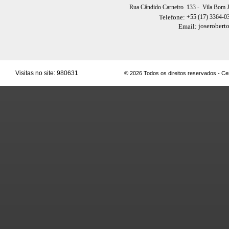
Rua Cândido Carneiro 133
- Vila Bom 
+55 (17) 3364-0
Telefone:
joserobert
Email:
Visitas no site:
980631
© 2026 Todos os direitos reservados - C