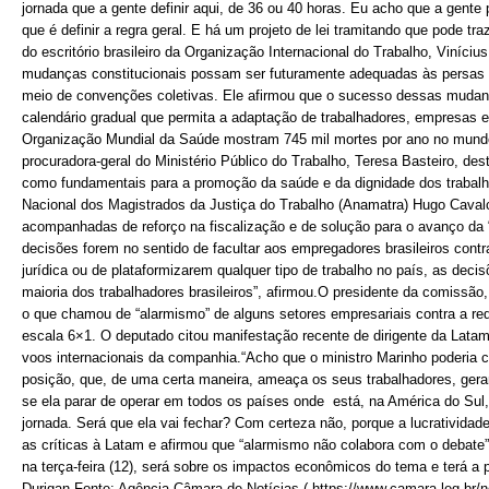
jornada que a gente definir aqui, de 36 ou 40 horas. Eu acho que a gente
que é definir a regra geral. E há um projeto de lei tramitando que pode tra
do escritório brasileiro da Organização Internacional do Trabalho, Vinícius
mudanças constitucionais possam ser futuramente adequadas às persas c
meio de convenções coletivas. Ele afirmou que o sucesso dessas mudanç
calendário gradual que permita a adaptação de trabalhadores, empresas 
Organização Mundial da Saúde mostram 745 mil mortes por ano no mundo 
procuradora-geral do Ministério Público do Trabalho, Teresa Basteiro, d
como fundamentais para a promoção da saúde e da dignidade dos trabal
Nacional dos Magistrados da Justiça do Trabalho (Anamatra) Hugo Caval
acompanhadas de reforço na fiscalização e de solução para o avanço da 
decisões forem no sentido de facultar aos empregadores brasileiros co
jurídica ou de plataformizarem qualquer tipo de trabalho no país, as deci
maioria dos trabalhadores brasileiros”, afirmou.O presidente da comissão
o que chamou de “alarmismo” de alguns setores empresariais contra a red
escala 6×1. O deputado citou manifestação recente de dirigente da Latam
voos internacionais da companhia.“Acho que o ministro Marinho poderia 
posição, que, de uma certa maneira, ameaça os seus trabalhadores, ger
se ela parar de operar em todos os países onde está, na América do Sul,
jornada. Será que ela vai fechar? Com certeza não, porque a lucratividade
as críticas à Latam e afirmou que “alarmismo não colabora com o debate
na terça-feira (12), será sobre os impactos econômicos do tema e terá a
Durigan.Fonte: Agência Câmara de Notícias ( https://www.camara.leg.br/no