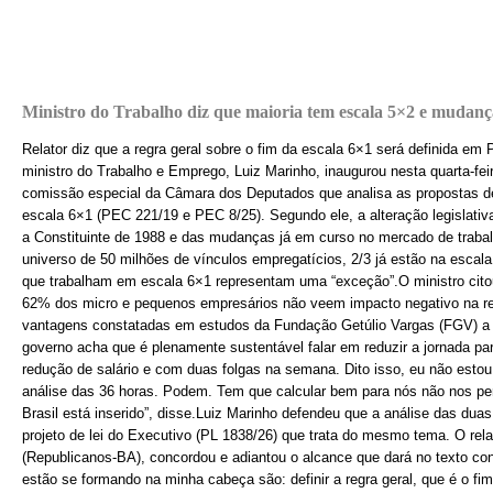
Ministro do Trabalho diz que maioria tem escala 5×2 e mudança
Relator diz que a regra geral sobre o fim da escala 6×1 será definida em
ministro do Trabalho e Emprego, Luiz Marinho, inaugurou nesta quarta-feir
comissão especial da Câmara dos Deputados que analisa as propostas de 
escala 6×1 (PEC 221/19 e PEC 8/25). Segundo ele, a alteração legislativa 
a Constituinte de 1988 e das mudanças já em curso no mercado de traba
universo de 50 milhões de vínculos empregatícios, 2/3 já estão na escala
que trabalham em escala 6×1 representam uma “exceção”.O ministro cito
62% dos micro e pequenos empresários não veem impacto negativo na r
vantagens constatadas em estudos da Fundação Getúlio Vargas (FGV) a p
governo acha que é plenamente sustentável falar em reduzir a jornada p
redução de salário e com duas folgas na semana. Dito isso, eu não esto
análise das 36 horas. Podem. Tem que calcular bem para nós não nos pe
Brasil está inserido”, disse.Luiz Marinho defendeu que a análise das d
projeto de lei do Executivo (PL 1838/26) que trata do mesmo tema. O rel
(Republicanos-BA), concordou e adiantou o alcance que dará no texto c
estão se formando na minha cabeça são: definir a regra geral, que é o fi