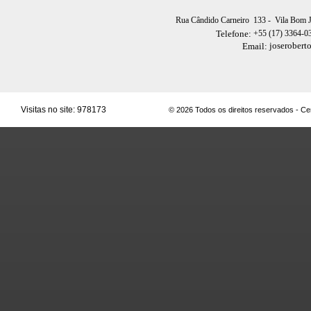
Rua Cândido Carneiro 133
- Vila Bom 
+55 (17) 3364-0
Telefone:
joserobert
Email:
Visitas no site:
978173
© 2026 Todos os direitos reservados - C