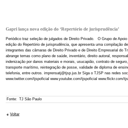
Gapri lança nova edição do ‘Repertório de jurisprudência’
Periódico traz seleção de julgados de Direito Privado. O Grupo de Apoio a
edição do Repertório de jurisprudência, que apresenta uma compilação d
integrantes das câmaras de Direito Privado e de Direito Empresarial do T
abrange temas como plano de saúde, inventário, direito autoral, responsab
indenização por danos materiais e morais, usucapião, contrato de seguro, 
transporte marítimo, reintegração de posse, validade de diploma de ensin
telefonia, entre outros. imprensatj@tjsp.jus.br Siga o TJSP nas redes soc
www.twitter.com/tjspoficial www.youtube.com/tjspoficial www.flickr.com/tj
Fonte:
TJ São Paulo
Voltar