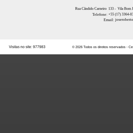
Rua Cândido Carneiro 133
- Vila Bom 
+55 (17) 3364-0
Telefone:
joserobert
Email:
Visitas no site:
977983
© 2026 Todos os direitos reservados - C