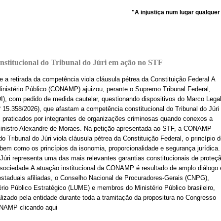
"A injustiça num lugar qualquer é uma 
titucional do Tribunal do Júri em ação no STF
 a retirada da competência viola cláusula pétrea da Constituição Federal A
istério Público (CONAMP) ajuizou, perante o Supremo Tribunal Federal,
DI), com pedido de medida cautelar, questionando dispositivos do Marco Lega
15.358/2026), que afastam a competência constitucional do Tribunal do Júri
s praticados por integrantes de organizações criminosas quando conexos a
o Ministro Alexandre de Moraes. Na petição apresentada ao STF, a CONAMP
 Tribunal do Júri viola cláusula pétrea da Constituição Federal, o princípio 
, bem como os princípios da isonomia, proporcionalidade e segurança jurídica.
úri representa uma das mais relevantes garantias constitucionais de proteç
 sociedade.A atuação institucional da CONAMP é resultado de amplo diálogo 
estaduais afiliadas, o Conselho Nacional de Procuradores-Gerais (CNPG),
ério Público Estratégico (LUME) e membros do Ministério Público brasileiro,
izado pela entidade durante toda a tramitação da propositura no Congresso
ONAMP clicando aqui