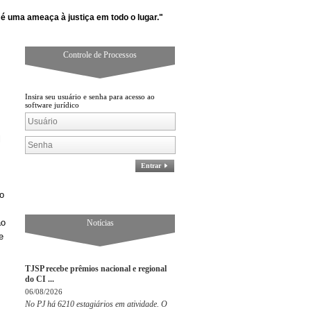
ameaça à justiça em todo o lugar." (Martin Luther King Jr)
Controle de Processos
Insira seu usuário e senha para acesso ao
software jurídico
l
Entrar
do
ão
Notícias
e
TJSP recebe prêmios nacional e regional
do CI ...
06/08/2026
No PJ há 6210 estagiários em atividade. O