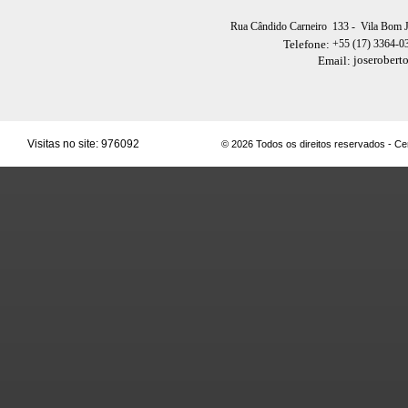
Rua Cândido Carneiro 133
- Vila Bom 
+55 (17) 3364-0
Telefone:
joserobert
Email:
Visitas no site:
976092
© 2026 Todos os direitos reservados - C