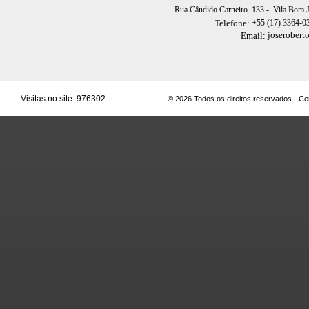
Rua Cândido Carneiro 133
- Vila Bom 
+55 (17) 3364-0
Telefone:
joserobert
Email:
Visitas no site:
976302
© 2026 Todos os direitos reservados - C