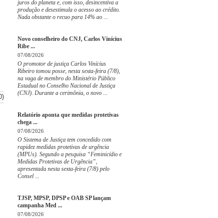
juros do planeta e, com isso, desincentiva a
produção e desestimula o acesso ao crédito.
Nada obstante o recuo para 14% ao ...
Novo conselheiro do CNJ, Carlos Vinícius
Ribe ...
07/08/2026
O promotor de justiça Carlos Vinícius
Ribeiro tomou posse, nesta sexta-feira (7/8),
na vaga de membro do Ministério Público
Estadual no Conselho Nacional de Justiça
(CNJ). Durante a cerimônia, o novo ...
0)
Relatório aponta que medidas protetivas
chega ...
07/08/2026
O Sistema de Justiça tem concedido com
rapidez medidas protetivas de urgência
(MPUs). Segundo a pesquisa “Feminicídio e
Medidas Protetivas de Urgência”,
apresentada nesta sexta-feira (7/8) pelo
Consel ...
TJSP, MPSP, DPSP e OAB SP lançam
campanha Med ...
07/08/2026