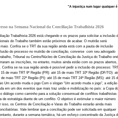
"A injustiça num lugar qualquer é uma am
cesso na Semana Nacional da Conciliação Trabalhista 2026
ação Trabalhista 2026 está chegando e os prazos para solicitar a inclusão 
ionais do Trabalho também estão próximos de acabar. O mutirão será
maio. Confira se o TRT da sua região ainda está com a pauta de inclusão
inclusão do processo no mutirão de conciliação, converse com seu advogado
rabalho, Tribunal ou Centro/Núcleo de Conciliação da Justiça do Trabalho on
rraram as inscrições, no entanto, muitos ainda estão com os prazos abertos,
o. Confira se na sua região ainda é possível pedir a inclusão do processo: TR
é 15 de maio TRT 9ª Região (PR): até 15 de maio TRT 10ª Região (DF/TO): at
 de maio TRT 22ª Região (PI): até 15 de maio TRT 24ª Região (MS): até 15 
aio Um acordo muda o jogo Com o slogan “Um acordo muda o jogo”, a edição
irada em um dos eventos que mais traz união e mobilização no país: a Copa d
 diálogo como caminho para a solução consensual de conflitos trabalhistas 
 de estratégia diante de um conflito. O objetivo é estimular o maior número
 isso, os Centros de Conciliação e Varas do Trabalho estarão ainda mais
nciliatórias. Vale lembrar que a conciliação pode ser solicitada em qualquer
 entanto, durante a semana temática, há um esforço concentrado da Justiça 