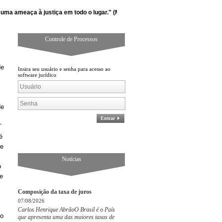
eaça à justiça em todo o lugar." (Martin Luther King Jr)
Controle de Processos
de
Insira seu usuário e senha para acesso ao
software jurídico
de
Entrar
T
é
de
Notícias
o
e
Composição da taxa de juros
07/08/2026
Carlos Henrique AbrãoO Brasil é o País
do
que apresenta uma das maiores taxas de