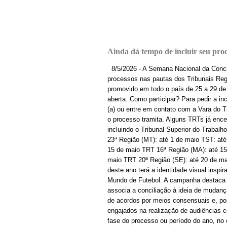
Ainda dá tempo de incluir seu pro
8/5/2026 - A Semana Nacional da Concili
processos nas pautas dos Tribunais Reg
promovido em todo o país de 25 a 29 de 
aberta. Como participar? Para pedir a 
(a) ou entre em contato com a Vara do T
o processo tramita. Alguns TRTs já ence
incluindo o Tribunal Superior do Trabalh
23ª Região (MT): até 1 de maio TST: at
15 de maio TRT 16ª Região (MA): até 15
maio TRT 20ª Região (SE): até 20 de m
deste ano terá a identidade visual insp
Mundo de Futebol. A campanha destaca o
associa a conciliação à ideia de mudança
de acordos por meios consensuais e, por
engajados na realização de audiências co
fase do processo ou período do ano, no