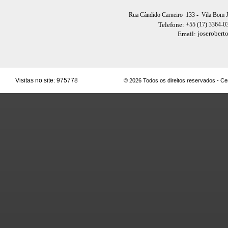
Rua Cândido Carneiro 133
- Vila Bom 
+55 (17) 3364-0
Telefone:
joserobert
Email:
Visitas no site:
975778
© 2026 Todos os direitos reservados - C