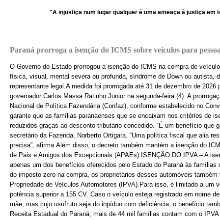
"A injustiça num lugar qualquer é uma ameaça à justiça em todo o 
Paraná prorroga a isenção do ICMS sobre veículos para pessoas
O Governo do Estado prorrogou a isenção do ICMS na compra de veículo
física, visual, mental severa ou profunda, síndrome de Down ou autista, 
representante legal.A medida foi prorrogada até 31 de dezembro de 2026 
governador Carlos Massa Ratinho Junior na segunda-feira (4). A prorroga
Nacional de Política Fazendária (Confaz), conforme estabelecido no Con
garante que as famílias paranaenses que se encaixam nos critérios de i
reduzidos graças ao desconto tributário concedido. “É um benefício que ga
secretário da Fazenda, Norberto Ortigara. “Uma política fiscal que alia r
precisa”, afirma.Além disso, o decreto também mantém a isenção do IC
de Pais e Amigos dos Excepcionais (APAEs).ISENÇÃO DO IPVA – A ise
apenas um dos benefícios oferecidos pelo Estado do Paraná às famílias
do imposto zero na compra, os proprietários desses automóveis também t
Propriedade de Veículos Automotores (IPVA).Para isso, é limitado a um ve
potência superior a 155 CV. Caso o veículo esteja registrado em nome d
mãe, mas cujo usufruto seja do inpíduo com deficiência, o benefício ta
Receita Estadual do Paraná, mais de 44 mil famílias contam com o IPVA 