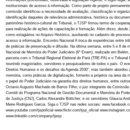
institucionais de acesso à informação. Como parte de projeto permanente
comissão identificou a necessidade de avaliação, classificação e organi
identificação daqueles de relevância administrativa, histórica ou documen
patrimônio histórico-cultural do Tribunal, o TJSP firmou termo de coope
para realização de ações de capacitação e formação. Além disso, desde 
como estagiários no Arquivo Histórico, auxiliando no cadastro de processo
acesso à informação. Encontro Nacional A troca de experiências entre tr
de práticas de preservação e difusão. Na última semana, entre 5 e 8 de 
Nacional de Memória do Poder Judiciário (6º Enam), realizado em Belém, 
parceria com o Tribunal Regional Eleitoral do Pará (TRE-PA) e o Tribunal
reunindo magistrados, servidores e pesquisadores de todos o país. O ev
Direitos Humanos e os desafios da Agenda 2030”, mas também abordou a
memória, como práticas de digitalização, fomento a projetos na área da 
o papel do Poder Judiciário na garantia dos direitos humanos, entre outr
Octavio Augusto Machado de Barros Filho; o juiz integrante da Comissão
Comitê do Programa Nacional de Gestão Documental e Memória do Poder 
de Justiça (CNJ), Carlos Alexandre Böttcher; e os servidores Glaucia And
Meire Rodrigues Garcia. Siga o TJSP nas redes sociais: www.facebook.com
www.youtube.com/tjspoficial www.flickr.com/tjsp_oficial www.instagram.co
www.linkedin.com/company/tjesp