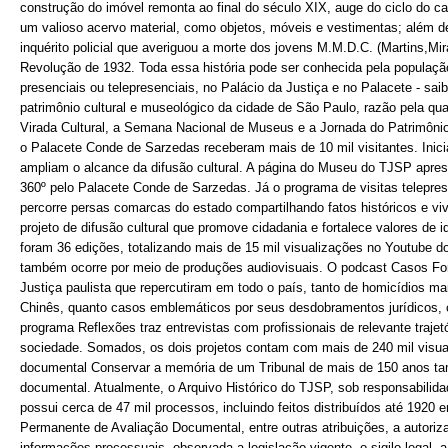
construção do imóvel remonta ao final do século XIX, auge do ciclo do 
um valioso acervo material, como objetos, móveis e vestimentas; além d
inquérito policial que averiguou a morte dos jovens M.M.D.C. (Martins,Mi
Revolução de 1932. Toda essa história pode ser conhecida pela população
presenciais ou telepresenciais, no Palácio da Justiça e no Palacete - sai
patrimônio cultural e museológico da cidade de São Paulo, razão pela qua
Virada Cultural, a Semana Nacional de Museus e a Jornada do Patrimônio
o Palacete Conde de Sarzedas receberam mais de 10 mil visitantes. Inicia
ampliam o alcance da difusão cultural. A página do Museu do TJSP aprese
360º pelo Palacete Conde de Sarzedas. Já o programa de visitas telepre
percorre persas comarcas do estado compartilhando fatos históricos e vi
projeto de difusão cultural que promove cidadania e fortalece valores de i
foram 36 edições, totalizando mais de 15 mil visualizações no Youtube do
também ocorre por meio de produções audiovisuais. O podcast Casos For
Justiça paulista que repercutiram em todo o país, tanto de homicídios m
Chinês, quanto casos emblemáticos por seus desdobramentos jurídicos, c
programa Reflexões traz entrevistas com profissionais de relevante trajet
sociedade. Somados, os dois projetos contam com mais de 240 mil visual
documental Conservar a memória de um Tribunal de mais de 150 anos ta
documental. Atualmente, o Arquivo Histórico do TJSP, sob responsabilidad
possui cerca de 47 mil processos, incluindo feitos distribuídos até 192
Permanente de Avaliação Documental, entre outras atribuições, a autori
informações processuais, observada a legislação vigente, o sigilo legal, 