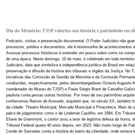
Dia da Memória: TJSP valoriza sua história e patrimônio em div
Podcasts, visitas e preservação documental. O Poder Judiciário não guard
processos, prédios e documentos, ele é testemunha de acontecimentos e
Acessar processos históricos é entender um pouco sobre como se compo
de uma época. Neste domingo, 10 de maio, é celebrado em todo territóri
Judiciário, data que simboliza a independência jurídica do Brasil em relaç
preservação e difusão da história dos tribunais e órgãos da Justiça. No 
iniciativas das Comissão da Gestão da Memória e da Comissão Permane
conduzidas, respectivamente, pelos desembargadores Octavio Augusto 
coordenador do Museu do TJSP) e Paulo Sérgio Brant de Carvalho Galizia.
paulista conta persas outras histórias. Por meio de seu patrimônio arquit
conhecemos Ramos de Azevedo, arquiteto que, no século XX, também foi 
da cidade: Theatro Municipal, Mercado Municipal e Pinacoteca. Mais do qu
palco de julgamentos como o de Lindomar Castilho, em 1984. Em Tribunal
Eliane de Grammont, o cantor usou a tese de legítima defesa da honra, d
Tribunal Federal quase 40 anos depois, em 2023. Não muito longe do Pal
Conde de Sarzedas conta a história do bairro da Liberdade, onde estava l