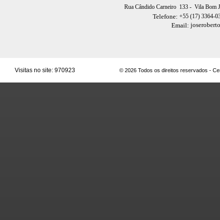
Rua Cândido Carneiro 133
- Vila Bom 
+55 (17) 3364-0
Telefone:
joserobert
Email:
Visitas no site:
970923
© 2026 Todos os direitos reservados - C