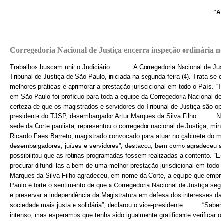
"A inju
Corregedoria Nacional de Justiça encerra inspeção ordinária 
Trabalhos buscam unir o Judiciário. A Corregedoria Nacional de Justiç
Tribunal de Justiça de São Paulo, iniciada na segunda-feira (4). Trata-se 
melhores práticas e aprimorar a prestação jurisdicional em todo o País. 
em São Paulo foi profícuo para toda a equipe da Corregedoria Nacional d
certeza de que os magistrados e servidores do Tribunal de Justiça são op
presidente do TJSP, desembargador Artur Marques da Silva Filho. Na s
sede da Corte paulista, representou o corregedor nacional de Justiça, m
Ricardo Paes Barreto, magistrado convocado para atuar no gabinete do m
desembargadores, juízes e servidores”, destacou, bem como agradeceu a
possibilitou que as rotinas programadas fossem realizadas a contento. “
procurar difundi-las a bem de uma melhor prestação jurisdicional em t
Marques da Silva Filho agradeceu, em nome da Corte, a equipe que empr
Paulo é forte o sentimento de que a Corregedoria Nacional de Justiça segu
e preservar a independência da Magistratura em defesa dos interesses d
sociedade mais justa e solidária”, declarou o vice-presidente. “Sabem
intenso, mas esperamos que tenha sido igualmente gratificante verifica