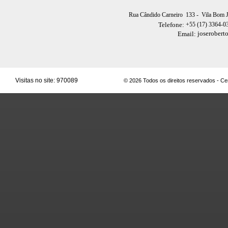
Rua Cândido Carneiro 133
- Vila Bom 
+55 (17) 3364-0
Telefone:
joserobert
Email:
Visitas no site:
970089
© 2026 Todos os direitos reservados - C