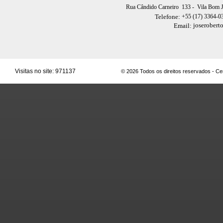
Rua Cândido Carneiro 133
- Vila Bom 
+55 (17) 3364-0
Telefone:
joserobert
Email:
Visitas no site:
971137
© 2026 Todos os direitos reservados - C